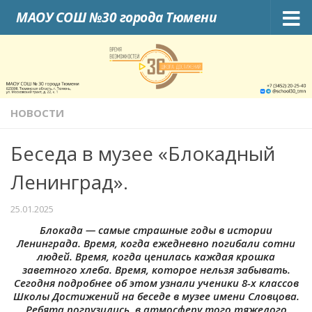
МАОУ СОШ №30 города Тюмени
Skip to content
НОВОСТИ
Беседа в музее «Блокадный
Ленинград».
25.01.2025
Блокада — самые страшные годы в истории
Ленинграда. Время, когда ежедневно погибали сотни
людей. Время, когда ценилась каждая крошка
заветного хлеба. Время, которое нельзя забывать.
Сегодня подробнее об этом узнали ученики 8-х классов
Школы Достижений на беседе в музее имени Словцова.
Ребята погрузились в атмосферу того тяжелого