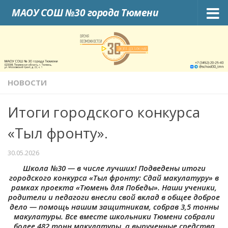
МАОУ СОШ №30 города Тюмени
Skip to content
НОВОСТИ
Итоги городского конкурса
«Тыл фронту».
30.05.2026
Школа №30 — в числе лучших! Подведены итоги
городского конкурса «Тыл фронту: Сдай макулатуру» в
рамках проекта «Тюмень для Победы». Наши ученики,
родители и педагоги внесли свой вклад в общее доброе
дело — помощь нашим защитникам, собрав 3,5 тонны
макулатуры. Все вместе школьники Тюмени собрали
более 482 тонн макулатуры, а вырученные средства