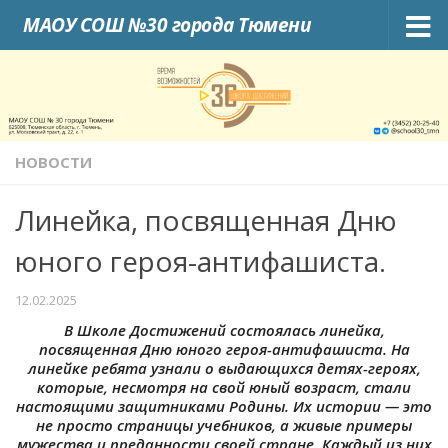
МАОУ СОШ №30 города Тюмени
Skip to content
НОВОСТИ
Линейка, посвященная Дню
юного героя-антифашиста.
12.02.2025
В Школе Достижений состоялась линейка,
посвященная Дню юного героя-антифашиста. На
линейке ребята узнали о выдающихся детях-героях,
которые, несмотря на свой юный возраст, стали
настоящими защитниками Родины. Их истории — это
не просто страницы учебников, а живые примеры
мужества и преданности своей стране. Каждый из них