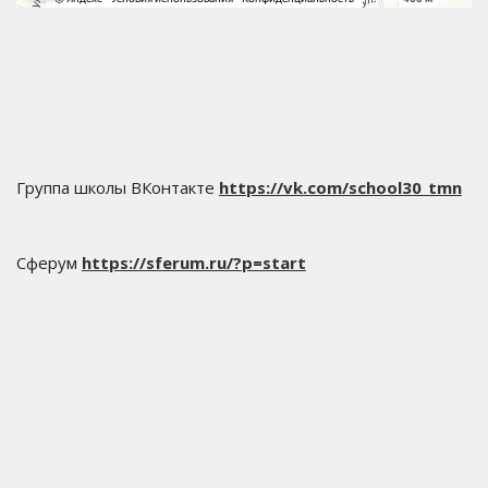
Группа школы ВКонтакте
https://vk.com/school30_tmn
Сферум
https://sferum.ru/?p=start