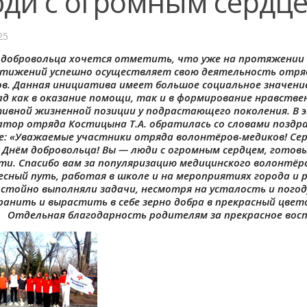
ди с огромным сердце
25
 добровольца хочется отметить, что уже на протяжении 
тижений успешно осуществляет свою деятельность отря
в. Данная инициатива имеет большое социальное значение
ад как в оказание помощи, так и в формирование нравстве
ивной жизненной позиции у подрастающего поколения. В 
атор отряда Костицына Т.А. обратилась со словами поздра
е: «Уважаемые участники отряда волонтёров-медиков! Се
с Днём добровольца! Вы — люди с огромным сердцем, готов
ти. Спасибо вам за популяризацию медицинского волонтё
сный путь, работая в школе и на мероприятиях города и р
стойно выполняли задачи, несмотря на усталость и погод
ранить и вырастить в себе зерно добра в прекрасный цвет
Отдельная благодарность родителям за прекрасное вос