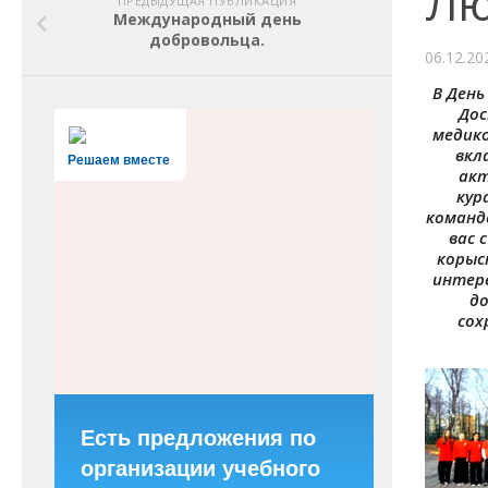
Лю
ПРЕДЫДУЩАЯ ПУБЛИКАЦИЯ
Международный день
добровольца.
06.12.20
В День
Дос
медико
вкл
Решаем вместе
акт
кур
команд
вас 
корыс
интере
до
сох
Есть предложения по
организации учебного