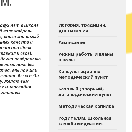
м.
История, традиции,
двух лет в Школе
достижения
д волонтёров-
, внося значимый
нных качеств и
Расписание
этот праздник
вления к своей
Режим работы и планы
рдечно поздравляю
школы
ые помогать без
рства. Мы прошли
Консультационно-
егиона. Вы всегда
методический пункт
у. Желаю вам
ок милосердия.
Базовый (опорный)
питание!»
логопедический пункт
Методическая копилка
Родителям. Школьная
служба медиации.