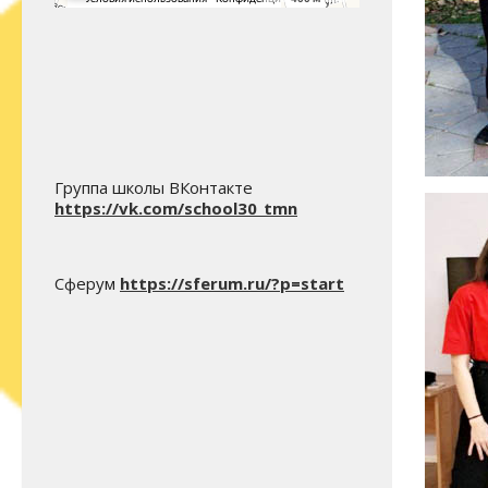
Группа школы ВКонтакте
https://vk.com/school30_tmn
Сферум
https://sferum.ru/?p=start