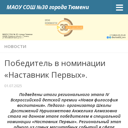
МАОУ СОШ №30 города Тюмени
Skip to content
НОВОСТИ
Победитель в номинации
«Наставник Первых».
01.07.2025
Подведены итоги регионального этапа IV
Всероссийской детской премии «Новая философия
воспитания». Педагог- организатор Школы
Достижений Нуриахметова Анжелика Алмазовна
стала на данном этапе победителем в специальной
номинации «Наставник Первых». Региональный этап
одного из самых масштабных событий в сфере