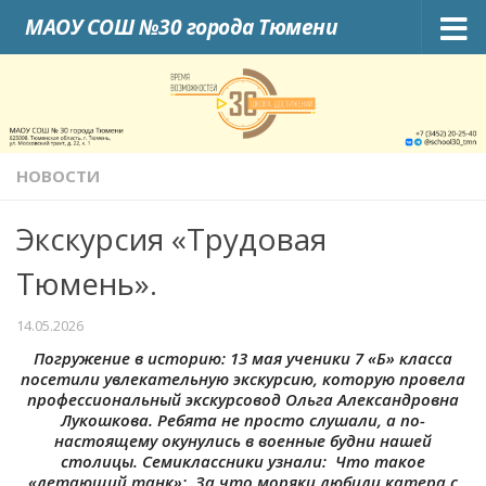
МАОУ СОШ №30 города Тюмени
Skip to content
НОВОСТИ
Экскурсия «Трудовая
Тюмень».
14.05.2026
Погружение в историю: 13 мая ученики 7 «Б» класса
посетили увлекательную экскурсию, которую провела
профессиональный экскурсовод Ольга Александровна
Лукошкова. Ребята не просто слушали, а по-
настоящему окунулись в военные будни нашей
столицы. Семиклассники узнали: ️ Что такое
«летающий танк»; За что моряки любили катера с