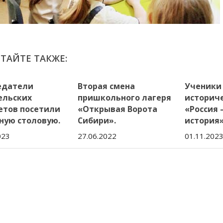
ТАЙТЕ ТАКЖЕ:
едатели
Вторая смена
Ученики 
ельских
пришкольного лагеря
историч
етов посетили
«Открывая Ворота
«Россия
ную столовую.
Сибири».
история»
023
27.06.2022
01.11.202