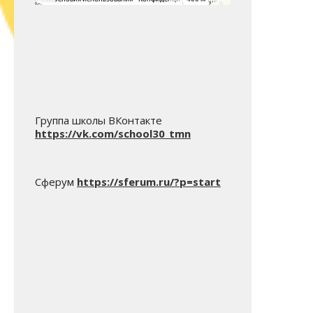
Группа школы ВКонтакте
https://vk.com/school30_tmn
Сферум
https://sferum.ru/?p=start