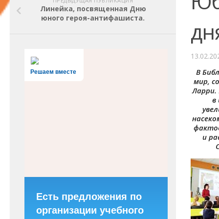
Юб
ПРЕДЫДУЩАЯ ПУБЛИКАЦИЯ
Линейка, посвященная Дню
юного героя-антифашиста.
дн
13.02.20
В Биб
Решаем вместе
мир, с
Ларри.
в
увел
насеко
фактов
и ра
Есть предложения по
организации учебного