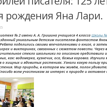
илей писателя: 125 лет
я рождения Яна Лари.
25
лиотеке № 2 имени А. А. Гришина учащиеся 4 класса
Школы №
озданный уникальным детским писателем-фантастом Яно
 Ребята поделились своими впечатлениями о книге, а зате
 играх и викторинах, связанных с сюжетом повести. Через
ичительное стекло школьники по описанию представили и
мых, как: водомерка, кузнечик, оса, божья коровка. Изучил
 о хищных и ядовитых растениях. Узнали какую пользу пр
стения. Мир природы, в котором мы живём, полон удивите
Спасибо всем участникам за интерес к природе и активное 