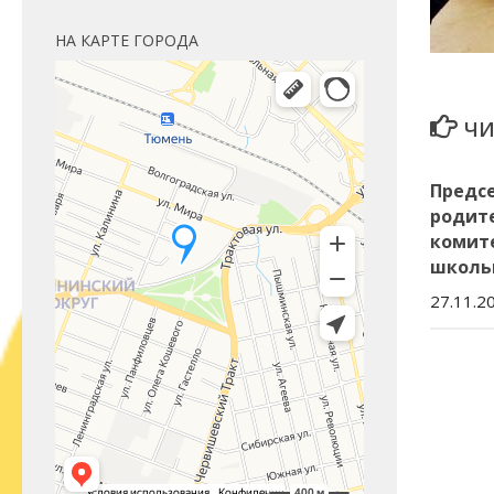
НА КАРТЕ ГОРОДА
ЧИ
Предс
родит
комит
школь
27.11.2