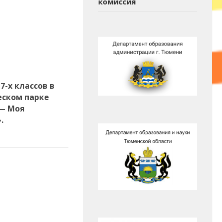
комиссия
7-х классов в
еском парке
 — Моя
.
3