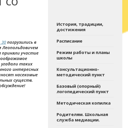
 со
История, традиции,
достижения
Расписание
 30
погрузились в
м Леопольдовичем
Режим работы и планы
м приняли участие
школы
 воображамое
 угадали таких
и много интересных
Консультационно-
иносят насекомые
методический пункт
льных существ.
обсуждение!
Базовый (опорный)
логопедический пункт
Методическая копилка
Родителям. Школьная
служба медиации.