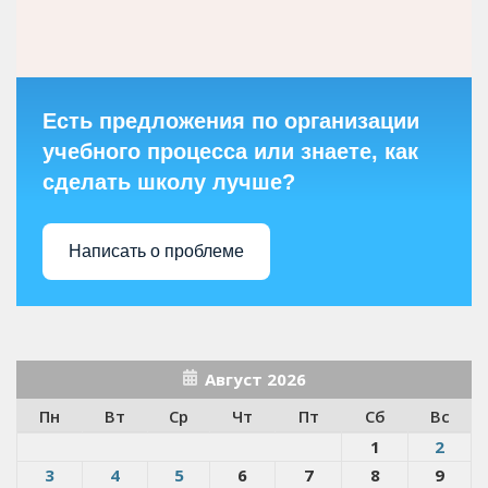
Есть предложения по организации
учебного процесса или знаете, как
сделать школу лучше?
Написать о проблеме
Август 2026
Пн
Вт
Ср
Чт
Пт
Сб
Вс
1
2
3
4
5
6
7
8
9