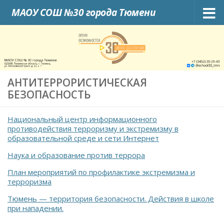
МАОУ СОШ №30 города Тюмени
Skip to content
АНТИТЕРРОРИСТИЧЕСКАЯ
БЕЗОПАСНОСТЬ
Национальный центр информационного
противодействия терроризму и экстремизму в
образовательной среде и сети Интернет
Наука и образование против террора
План мероприятий по профилактике экстремизма и
терроризма
Тюмень — территория безопасности. Действия в школе
при нападении.