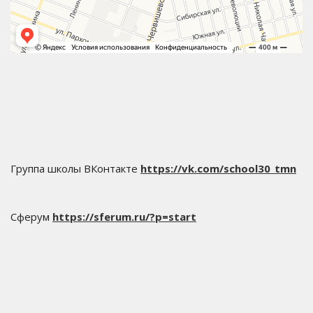
Группа школы ВКонтакте
https://vk.com/school30_tmn
Сферум
https://sferum.ru/?p=start