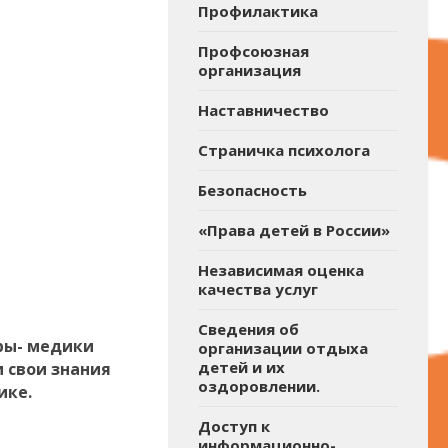
Профилактика
Профсоюзная
организация
Наставничество
Страничка психолога
Безопасность
«Права детей в России»
Независимая оценка
качества услуг
Сведения об
ры- медики
организации отдыха
детей и их
 свои знания
оздоровлении.
ике.
5
Доступ к
информационно-