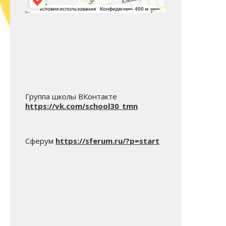
Группа школы ВКонтакте
https://vk.com/school30_tmn
Сферум
https://sferum.ru/?p=start