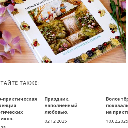
ТАЙТЕ ТАКЖЕ:
о-практическая
Праздник,
Волонтё
ренция
наполненный
показали
огических
любовью.
на практ
иков.
02.12.2025
10.02.202
025