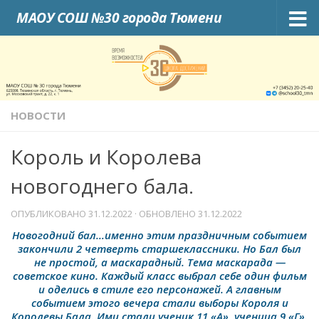
МАОУ СОШ №30 города Тюмени
Skip to content
НОВОСТИ
Король и Королева
новогоднего бала.
ОПУБЛИКОВАНО
31.12.2022
· ОБНОВЛЕНО
31.12.2022
Новогодний бал…именно этим праздничным событием
закончили 2 четверть старшеклассники. Но Бал был
не простой, а маскарадный. Тема маскарада —
советское кино. Каждый класс выбрал себе один фильм
и оделись в стиле его персонажей. А главным
событием этого вечера стали выборы Короля и
Королевы Бала. Ими стали ученик 11 «А» ученица 9 «Г».