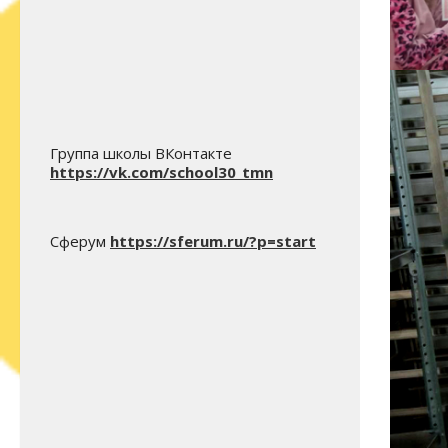
Группа школы ВКонтакте
https://vk.com/school30_tmn
Сферум
https://sferum.ru/?p=start