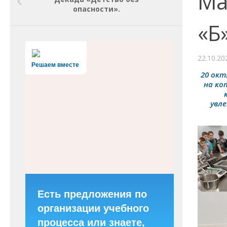
Ма
опасности».
«Б»
22.10.20
Решаем вместе
20 окт
на ко
увле
Есть предложения по
организации учебного
процесса или знаете,