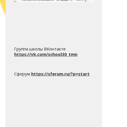
Группа школы ВКонтакте
https://vk.com/school30_tmn
Сферум
https://sferum.ru/?p=start