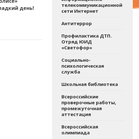
олисе»
телекоммуникационной
ладкий день!
сети Интернет
6
Антитеррор
Профилактика ДТП.
Отряд ЮИД
«Светофор»
Социально-
психологическая
служба
Школьная библиотека
Всероссийские
проверочные работы,
промежуточная
аттестация
Всероссийская
олимпиада