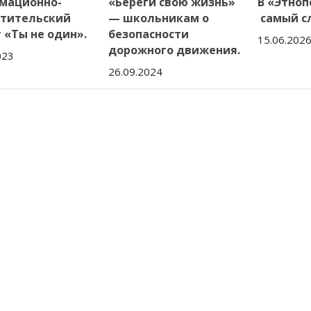
мационно-
«Береги свою жизнь»
В «Этноп
етительский
— школьникам о
самый с
 «Ты не один».
безопасности
15.06.202
дорожного движения.
023
26.09.2024