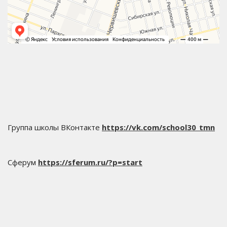
Группа школы ВКонтакте
https://vk.com/school30_tmn
Сферум
https://sferum.ru/?p=start