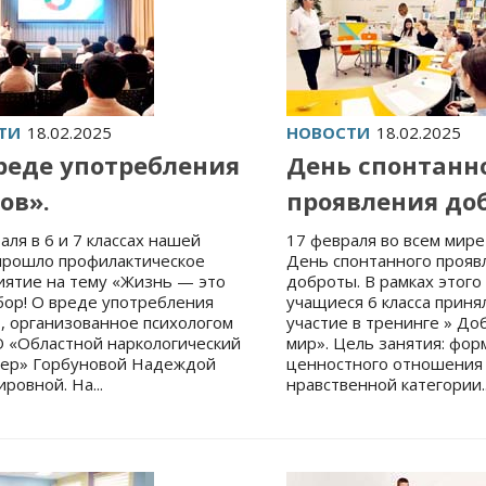
ТИ
18.02.2025
НОВОСТИ
18.02.2025
реде употребления
День спонтанн
ов».
проявления до
аля в 6 и 7 классах нашей
17 февраля во всем мире
прошло профилактическое
День спонтанного прояв
иятие на тему «Жизнь — это
доброты. В рамках этого
ор! О вреде употребления
учащиеся 6 класса приня
, организованное психологом
участие в тренинге » До
 «Областной наркологический
мир». Цель занятия: фо
сер» Горбуновой Надеждой
ценностного отношения 
ровной. На...
нравственной категории..