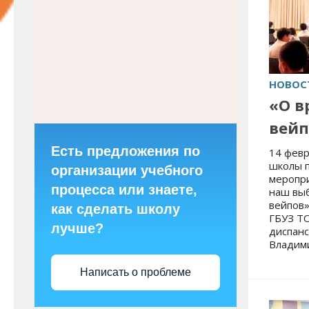
НОВОС
«О в
вейп
Есть предложения по
14 февр
школы 
организации учебного
меропр
процесса или знаете,
наш выб
вейпов»
как сделать школу
ГБУЗ ТО
лучше?
диспан
Владими
Написать о проблеме