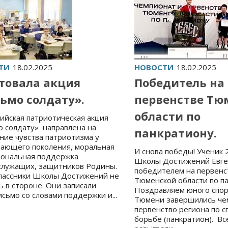
ТИ
18.02.2025
НОВОСТИ
18.02.2025
товала акция
Победитель на
ьмо солдату».
первенстве Тю
области по
ийская патриотическая акция
 солдату» направлена на
панкратиону.
ние чувства патриотизма у
тающего поколения, моральная
И снова победы! Ученик 2
иональная поддержка
Школы Достижений Евге
служащих, защитников Родины.
победителем на первенс
лассники Школы Достижений не
Тюменской области по па
ь в стороне. Они записали
Поздравляем юного спорт
сьмо со словами поддержки и...
Тюмени завершились че
первенство региона по 
борьбе (панкратион). Вс