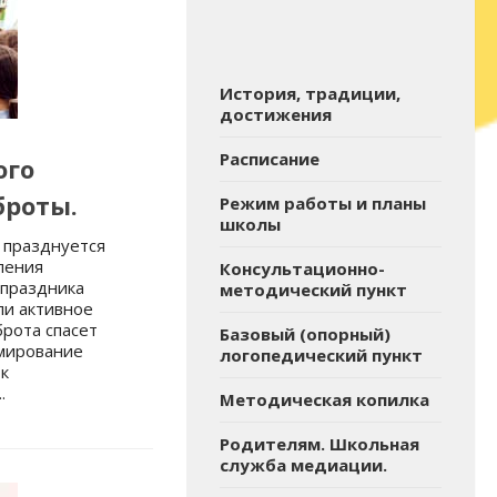
История, традиции,
достижения
Расписание
ого
броты.
Режим работы и планы
школы
 празднуется
ления
Консультационно-
 праздника
методический пункт
ли активное
брота спасет
Базовый (опорный)
рмирование
логопедический пункт
к
.
Методическая копилка
Родителям. Школьная
служба медиации.