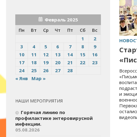
Февраль 2025
Пн
Вт
Ср
Чт
Пт
Сб
Вс
1
2
НОВОС
3
4
5
6
7
8
9
Стар
10
11
12
13
14
15
16
«Пис
17
18
19
20
21
22
23
24
25
26
27
28
Всеросс
«Письмо
« Янв
Мар »
воспита
подрас
и эмоц
военно
НАШИ МЕРОПРИЯТИЯ
Первок
осталис
Горячая линию по
видеопи
профилактике энтеровирусной
инфекции.
05.08.2026