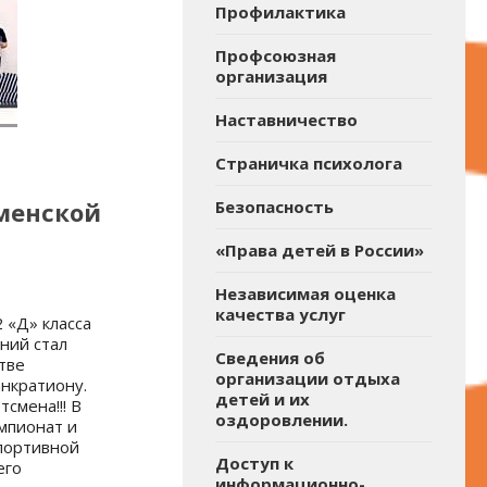
Профилактика
Профсоюзная
организация
Наставничество
Страничка психолога
Безопасность
менской
«Права детей в России»
Независимая оценка
качества услуг
 «Д» класса
ний стал
Сведения об
тве
организации отдыха
нкратиону.
детей и их
смена!!! В
оздоровлении.
мпионат и
спортивной
Доступ к
его
информационно-