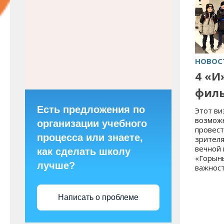
НОВОС
4 «И
филь
Есть предложения по
Этот ви
возможн
организации учебного
провест
процесса или знаете,
зрителя
вечной 
как сделать школу
«Горыны
лучше?
важност
Написать о проблеме