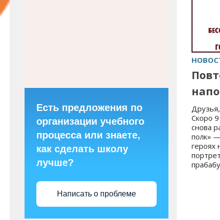
НОВОС
Повт
напо
Есть предложения по
Друзья,
Скоро 9
организации учебного
снова р
процесса или знаете,
полк» —
героях 
как сделать школу
портрет
лучше?
прабабу
Написать о проблеме