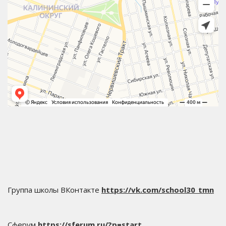
Группа школы ВКонтакте
https://vk.com/school30_tmn
Сферум
https://sferum.ru/?p=start